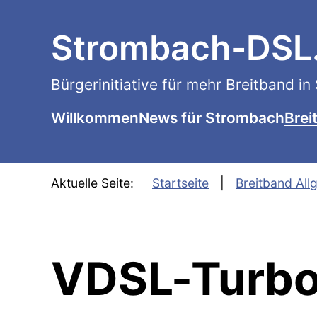
SKIP TO MAIN CONTENT
Strombach-DSL
Bürgerinitiative für mehr Breitband i
Willkommen
News für Strombach
Brei
Aktuelle Seite:
Startseite
Breitband All
VDSL-Turbo