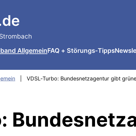
.de
n Strombach
tband Allgemein
FAQ + Störungs-Tipps
Newsle
gemein
VDSL-Turbo: Bundesnetzagentur gibt grünes
: Bundesnetza