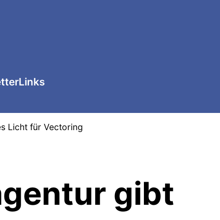
tter
Links
 Licht für Vectoring
gentur gibt