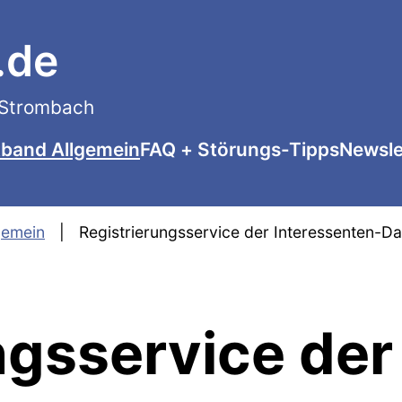
.de
n Strombach
tband Allgemein
FAQ + Störungs-Tipps
Newsle
gemein
Registrierungsservice der Interessenten-D
ngsservice der