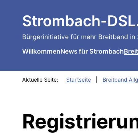
SKIP TO MAIN CONTENT
Strombach-DSL
Bürgerinitiative für mehr Breitband i
Willkommen
News für Strombach
Brei
Aktuelle Seite:
Startseite
Breitband All
Registrieru