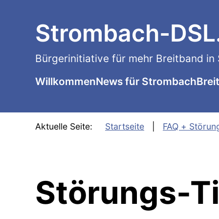
SKIP TO MAIN CONTENT
Strombach-DSL
Bürgerinitiative für mehr Breitband i
Willkommen
News für Strombach
Brei
Aktuelle Seite:
Startseite
FAQ + Störun
Störungs-T