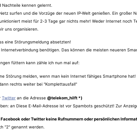
d Nachteile kennen gelernt.
 Netz surfen und die Vorzüge der neuen IP-Welt genießen. Ein großer 
unktioniert meist für 2-3 Tage gar nichts mehr! Weder Internet noch Te
ir uns organisieren.
luss eine Störungsmeldung absetzten!
e Internetverbindung benötigen. Das können die meisten neueren Sma
ungen füttern kann zähle ich nun mal auf:
eine Störung melden, wenn man kein Internet fähiges Smartphone hat!
dann rechts weiter bei "Komplettausfall"
r
Twitter
an die Adresse
@telekom_hilft *)
iben: an
Diese E-Mail-Adresse ist vor Spambots geschützt! Zur Anzeig
B. Facebook oder Twitter keine Rufnummern oder persönlichen Informa
ch "2" genannt werden.