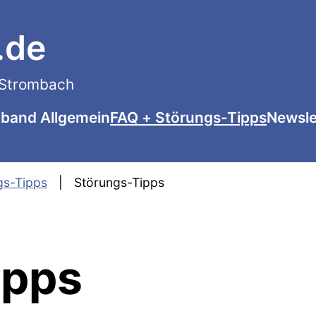
.de
n Strombach
tband Allgemein
FAQ + Störungs-Tipps
Newsle
gs-Tipps
Störungs-Tipps
ipps