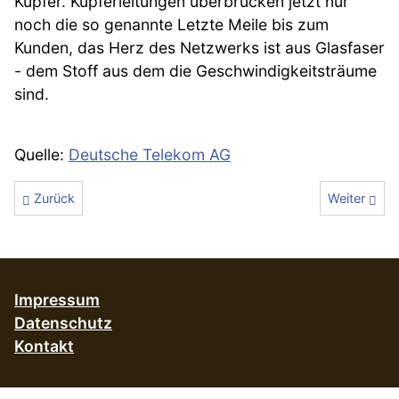
Kupfer. Kupferleitungen überbrücken jetzt nur
noch die so genannte Letzte Meile bis zum
Kunden, das Herz des Netzwerks ist aus Glasfaser
- dem Stoff aus dem die Geschwindigkeitsträume
sind.
Quelle:
Deutsche Telekom AG
Vorheriger Beitrag: Neues Modem/Router nötig?
Nächster Be
Zurück
Weiter
Impressum
Datenschutz
Kontakt