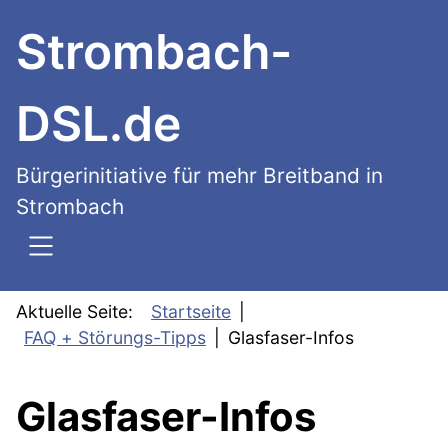
SKIP TO MAIN CONTENT
Strombach-
DSL.de
Bürgerinitiative für mehr Breitband in
Strombach
Aktuelle Seite:
Startseite
FAQ + Störungs-Tipps
Glasfaser-Infos
Glasfaser-Infos