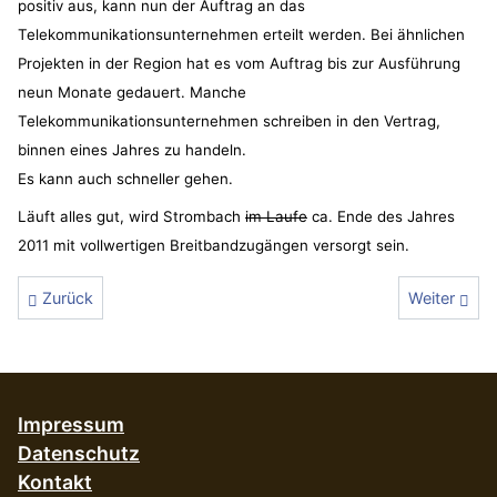
positiv aus, kann nun der Auftrag an das
Telekommunikationsunternehmen erteilt werden. Bei ähnlichen
Projekten in der Region hat es vom Auftrag bis zur Ausführung
neun Monate gedauert. Manche
Telekommunikationsunternehmen schreiben in den Vertrag,
binnen eines Jahres zu handeln.
Es kann auch schneller gehen.
Läuft alles gut, wird Strombach
im Laufe
ca. Ende des Jahres
2011 mit vollwertigen Breitbandzugängen versorgt sein.
Vorheriger Beitrag: Freiwillige für die Verteilakiton
Nächster Be
Zurück
Weiter
Impressum
Datenschutz
Kontakt