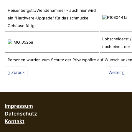
Heisenbergstr./Wendehammer - auch hier wird
ein "Hardware-Upgrade" für das schmucke
Gehäuse fällig.
Lobscheiderst./
noch einer, der
Personen wurden zum Schutz der Privatsphäre auf Wunsch unken
Vorheriger Beitrag: Die ersten Meter liegen
Nächster Be
Zurück
Weiter
Impressum
Datenschutz
Kontakt